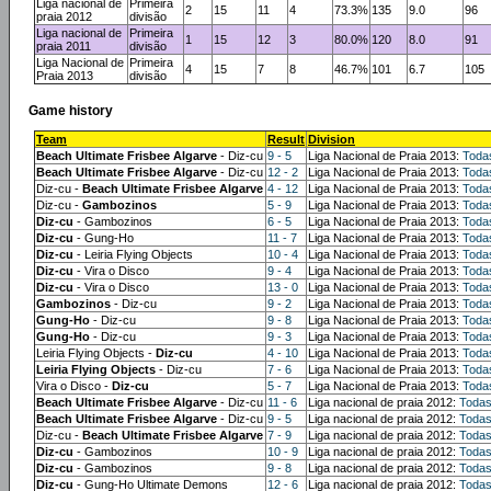
Liga nacional de
Primeira
2
15
11
4
73.3%
135
9.0
96
praia 2012
divisão
Liga nacional de
Primeira
1
15
12
3
80.0%
120
8.0
91
praia 2011
divisão
Liga Nacional de
Primeira
4
15
7
8
46.7%
101
6.7
105
Praia 2013
divisão
Game history
Team
Result
Division
Beach Ultimate Frisbee Algarve
- Diz-cu
9 - 5
Liga Nacional de Praia 2013:
Toda
Beach Ultimate Frisbee Algarve
- Diz-cu
12 - 2
Liga Nacional de Praia 2013:
Toda
Diz-cu -
Beach Ultimate Frisbee Algarve
4 - 12
Liga Nacional de Praia 2013:
Toda
Diz-cu -
Gambozinos
5 - 9
Liga Nacional de Praia 2013:
Toda
Diz-cu
- Gambozinos
6 - 5
Liga Nacional de Praia 2013:
Toda
Diz-cu
- Gung-Ho
11 - 7
Liga Nacional de Praia 2013:
Toda
Diz-cu
- Leiria Flying Objects
10 - 4
Liga Nacional de Praia 2013:
Toda
Diz-cu
- Vira o Disco
9 - 4
Liga Nacional de Praia 2013:
Toda
Diz-cu
- Vira o Disco
13 - 0
Liga Nacional de Praia 2013:
Toda
Gambozinos
- Diz-cu
9 - 2
Liga Nacional de Praia 2013:
Toda
Gung-Ho
- Diz-cu
9 - 8
Liga Nacional de Praia 2013:
Toda
Gung-Ho
- Diz-cu
9 - 3
Liga Nacional de Praia 2013:
Toda
Leiria Flying Objects -
Diz-cu
4 - 10
Liga Nacional de Praia 2013:
Toda
Leiria Flying Objects
- Diz-cu
7 - 6
Liga Nacional de Praia 2013:
Toda
Vira o Disco -
Diz-cu
5 - 7
Liga Nacional de Praia 2013:
Toda
Beach Ultimate Frisbee Algarve
- Diz-cu
11 - 6
Liga nacional de praia 2012:
Todas
Beach Ultimate Frisbee Algarve
- Diz-cu
9 - 5
Liga nacional de praia 2012:
Todas
Diz-cu -
Beach Ultimate Frisbee Algarve
7 - 9
Liga nacional de praia 2012:
Todas
Diz-cu
- Gambozinos
10 - 9
Liga nacional de praia 2012:
Todas
Diz-cu
- Gambozinos
9 - 8
Liga nacional de praia 2012:
Todas
Diz-cu
- Gung-Ho Ultimate Demons
12 - 6
Liga nacional de praia 2012:
Todas