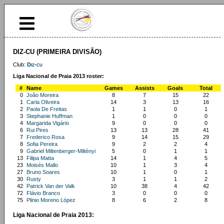
DIZ-CU (PRIMEIRA DIVISÃO)
Club:
Diz-cu
Liga Nacional de Praia 2013 roster:
#
Name
Games
Assists
Goals
Total
0
João Moreira
8
7
15
22
1
Carla Oliveira
14
3
13
16
2
Paola De Freitas
1
1
0
1
3
Stephanie Huffman
1
0
0
0
4
Margarida Vigário
9
0
0
0
6
Rui Pires
13
13
28
41
7
Frederico Rosa
9
14
15
29
8
Sofia Pereira
9
2
2
4
9
Gabriel Miltenberger-Miltényi
5
0
1
1
13
Filipa Matta
14
1
4
5
23
Moisés Mallo
10
1
3
4
27
Bruno Soares
10
1
0
1
30
Rusty
3
1
1
2
42
Patrick Van der Valk
10
38
4
42
72
Flávio Branco
3
0
0
0
75
Plinio Moreno López
8
6
2
8
Liga Nacional de Praia 2013: