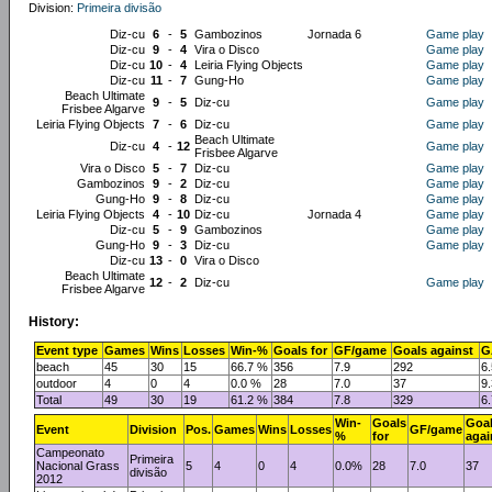
Division:
Primeira divisão
Diz-cu
6
-
5
Gambozinos
Jornada 6
Game play
Diz-cu
9
-
4
Vira o Disco
Game play
Diz-cu
10
-
4
Leiria Flying Objects
Game play
Diz-cu
11
-
7
Gung-Ho
Game play
Beach Ultimate
9
-
5
Diz-cu
Game play
Frisbee Algarve
Leiria Flying Objects
7
-
6
Diz-cu
Game play
Beach Ultimate
Diz-cu
4
-
12
Game play
Frisbee Algarve
Vira o Disco
5
-
7
Diz-cu
Game play
Gambozinos
9
-
2
Diz-cu
Game play
Gung-Ho
9
-
8
Diz-cu
Game play
Leiria Flying Objects
4
-
10
Diz-cu
Jornada 4
Game play
Diz-cu
5
-
9
Gambozinos
Game play
Gung-Ho
9
-
3
Diz-cu
Game play
Diz-cu
13
-
0
Vira o Disco
Beach Ultimate
12
-
2
Diz-cu
Game play
Frisbee Algarve
History:
Event type
Games
Wins
Losses
Win-%
Goals for
GF/game
Goals against
G
beach
45
30
15
66.7 %
356
7.9
292
6.
outdoor
4
0
4
0.0 %
28
7.0
37
9.
Total
49
30
19
61.2 %
384
7.8
329
6.
Win-
Goals
Goa
Event
Division
Pos.
Games
Wins
Losses
GF/game
%
for
agai
Campeonato
Primeira
Nacional Grass
5
4
0
4
0.0%
28
7.0
37
divisão
2012