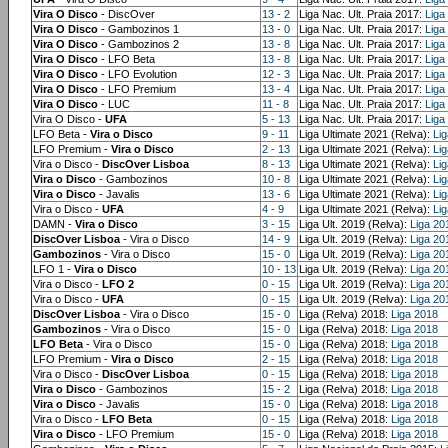
Vira O Disco
- DiscOver
13 - 2
Liga Nac. Ult. Praia 2017:
Liga
Vira O Disco
- Gambozinos 1
13 - 0
Liga Nac. Ult. Praia 2017:
Liga
Vira O Disco
- Gambozinos 2
13 - 8
Liga Nac. Ult. Praia 2017:
Liga
Vira O Disco
- LFO Beta
13 - 8
Liga Nac. Ult. Praia 2017:
Liga
Vira O Disco
- LFO Evolution
12 - 3
Liga Nac. Ult. Praia 2017:
Liga
Vira O Disco
- LFO Premium
13 - 4
Liga Nac. Ult. Praia 2017:
Liga
Vira O Disco
- LUC
11 - 8
Liga Nac. Ult. Praia 2017:
Liga
Vira O Disco -
UFA
5 - 13
Liga Nac. Ult. Praia 2017:
Liga
LFO Beta -
Vira o Disco
9 - 11
Liga Ultimate 2021 (Relva):
Li
LFO Premium -
Vira o Disco
2 - 13
Liga Ultimate 2021 (Relva):
Li
Vira o Disco -
DiscOver Lisboa
8 - 13
Liga Ultimate 2021 (Relva):
Li
Vira o Disco
- Gambozinos
10 - 8
Liga Ultimate 2021 (Relva):
Li
Vira o Disco
- Javalis
13 - 6
Liga Ultimate 2021 (Relva):
Li
Vira o Disco -
UFA
4 - 9
Liga Ultimate 2021 (Relva):
Li
DAMN -
Vira o Disco
3 - 15
Liga Ult. 2019 (Relva):
Liga 20
DiscOver Lisboa
- Vira o Disco
14 - 9
Liga Ult. 2019 (Relva):
Liga 20
Gambozinos
- Vira o Disco
15 - 0
Liga Ult. 2019 (Relva):
Liga 20
LFO 1 -
Vira o Disco
10 - 13
Liga Ult. 2019 (Relva):
Liga 20
Vira o Disco -
LFO 2
0 - 15
Liga Ult. 2019 (Relva):
Liga 20
Vira o Disco -
UFA
0 - 15
Liga Ult. 2019 (Relva):
Liga 20
DiscOver Lisboa
- Vira o Disco
15 - 0
Liga (Relva) 2018:
Liga 2018
Gambozinos
- Vira o Disco
15 - 0
Liga (Relva) 2018:
Liga 2018
LFO Beta
- Vira o Disco
15 - 0
Liga (Relva) 2018:
Liga 2018
LFO Premium -
Vira o Disco
2 - 15
Liga (Relva) 2018:
Liga 2018
Vira o Disco -
DiscOver Lisboa
0 - 15
Liga (Relva) 2018:
Liga 2018
Vira o Disco
- Gambozinos
15 - 2
Liga (Relva) 2018:
Liga 2018
Vira o Disco
- Javalis
15 - 0
Liga (Relva) 2018:
Liga 2018
Vira o Disco -
LFO Beta
0 - 15
Liga (Relva) 2018:
Liga 2018
Vira o Disco
- LFO Premium
15 - 0
Liga (Relva) 2018:
Liga 2018