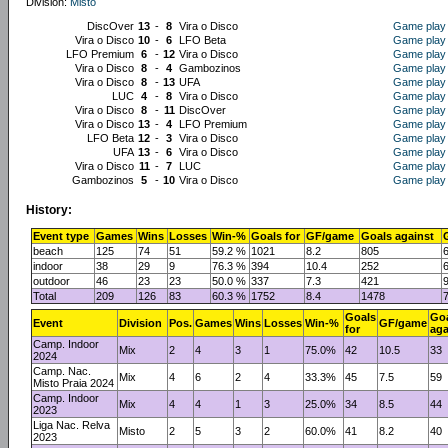
Division:
Misto
DiscOver
13
-
8
Vira o Disco
Game play
Vira o Disco
10
-
6
LFO Beta
Game play
LFO Premium
6
-
12
Vira o Disco
Game play
Vira o Disco
8
-
4
Gambozinos
Game play
Vira o Disco
8
-
13
UFA
Game play
LUC
4
-
8
Vira o Disco
Game play
Vira o Disco
8
-
11
DiscOver
Game play
Vira o Disco
13
-
4
LFO Premium
Game play
LFO Beta
12
-
3
Vira o Disco
Game play
UFA
13
-
6
Vira o Disco
Game play
Vira o Disco
11
-
7
LUC
Game play
Gambozinos
5
-
10
Vira o Disco
Game play
History:
Event type
Games
Wins
Losses
Win-%
Goals for
GF/game
Goals against
beach
125
74
51
59.2 %
1021
8.2
805
6
indoor
38
29
9
76.3 %
394
10.4
252
6
outdoor
46
23
23
50.0 %
337
7.3
421
9
Total
209
126
83
60.3 %
1752
8.4
1478
7
Goals
Go
Event
Division
Pos.
Games
Wins
Losses
Win-%
GF/game
for
aga
Camp. Indoor
Mix
2
4
3
1
75.0%
42
10.5
33
2024
Camp. Nac.
Mix
4
6
2
4
33.3%
45
7.5
59
Misto Praia 2024
Camp. Indoor
Mix
4
4
1
3
25.0%
34
8.5
44
2023
Liga Nac. Relva
Misto
2
5
3
2
60.0%
41
8.2
40
2023