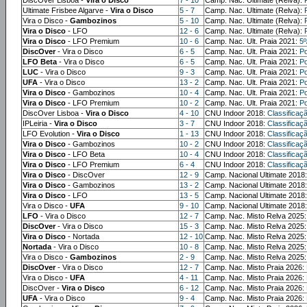
Ultimate Frisbee Algarve -
Vira o Disco
5 - 7
Camp. Nac. Ultimate (Relva):
Vira o Disco -
Gambozinos
5 - 10
Camp. Nac. Ultimate (Relva):
Vira o Disco
- LFO
12 - 6
Camp. Nac. Ultimate (Relva):
Vira o Disco
- LFO Premium
10 - 6
Camp. Nac. Ult. Praia 2021:
5º
DiscOver
- Vira o Disco
6 - 5
Camp. Nac. Ult. Praia 2021:
Po
LFO Beta
- Vira o Disco
6 - 5
Camp. Nac. Ult. Praia 2021:
Po
LUC
- Vira o Disco
9 - 3
Camp. Nac. Ult. Praia 2021:
Po
UFA
- Vira o Disco
13 - 2
Camp. Nac. Ult. Praia 2021:
Po
Vira o Disco
- Gambozinos
10 - 4
Camp. Nac. Ult. Praia 2021:
Po
Vira o Disco
- LFO Premium
10 - 2
Camp. Nac. Ult. Praia 2021:
Po
DiscOver Lisboa -
Vira o Disco
4 - 10
CNU Indoor 2018:
Classificaç
IPLeiria -
Vira o Disco
3 - 7
CNU Indoor 2018:
Classificaç
LFO Evolution -
Vira o Disco
1 - 13
CNU Indoor 2018:
Classificaç
Vira o Disco
- Gambozinos
10 - 2
CNU Indoor 2018:
Classificaç
Vira o Disco
- LFO Beta
10 - 4
CNU Indoor 2018:
Classificaç
Vira o Disco
- LFO Premium
6 - 4
CNU Indoor 2018:
Classificaç
Vira o Disco
- DiscOver
12 - 9
Camp. Nacional Ultimate 2018
Vira o Disco
- Gambozinos
13 - 2
Camp. Nacional Ultimate 2018
Vira o Disco
- LFO
13 - 5
Camp. Nacional Ultimate 2018
Vira o Disco -
UFA
9 - 10
Camp. Nacional Ultimate 2018
LFO
- Vira o Disco
12 - 7
Camp. Nac. Misto Relva 2025
DiscOver
- Vira o Disco
15 - 3
Camp. Nac. Misto Relva 2025
Vira o Disco
- Nortada
12 - 10
Camp. Nac. Misto Relva 2025
Nortada
- Vira o Disco
10 - 8
Camp. Nac. Misto Relva 2025
Vira o Disco -
Gambozinos
2 - 9
Camp. Nac. Misto Relva 2025
DiscOver
- Vira o Disco
12 - 7
Camp. Nac. Misto Praia 2026:
Vira o Disco -
UFA
4 - 11
Camp. Nac. Misto Praia 2026:
DiscOver -
Vira o Disco
6 - 12
Camp. Nac. Misto Praia 2026:
UFA
- Vira o Disco
9 - 4
Camp. Nac. Misto Praia 2026: