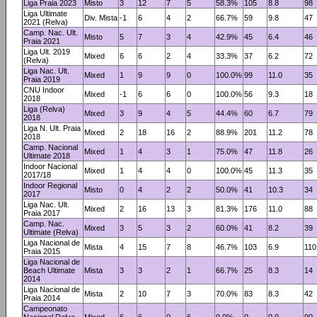
Liga Praia 2023
Misto
3
12
7
5
58.3%
105
8.8
98
Liga Ultimate
Div. Mista
-1
6
4
2
66.7%
59
9.8
47
2021 (Relva)
Camp. Nac. Ult.
Misto
5
7
3
4
42.9%
45
6.4
46
Praia 2021
Liga Ult. 2019
Mixed
6
6
2
4
33.3%
37
6.2
72
(Relva)
Liga Nac. Ult.
Mixed
1
9
9
0
100.0%
99
11.0
35
Praia 2019
CNU Indoor
Mixed
-1
6
6
0
100.0%
56
9.3
18
2018
Liga (Relva)
Mixed
3
9
4
5
44.4%
60
6.7
79
2018
Liga N. Ult. Praia
Mixed
2
18
16
2
88.9%
201
11.2
78
2018
Camp. Nacional
Mixed
1
4
3
1
75.0%
47
11.8
26
Ultimate 2018
Indoor Nacional
Mixed
1
4
4
0
100.0%
45
11.3
35
2017/18
Indoor Regional
Misto
0
4
2
2
50.0%
41
10.3
34
2017
Liga Nac. Ult.
Mixed
2
16
13
3
81.3%
176
11.0
88
Praia 2017
Camp. Nac.
Mixed
3
5
3
2
60.0%
41
8.2
39
Ultimate (Relva)
Liga Nacional de
Mista
4
15
7
8
46.7%
103
6.9
110
Praia 2015
Liga Nacional de
Beach Ultimate
Mista
3
3
2
1
66.7%
25
8.3
14
2014
Liga Nacional de
Mista
2
10
7
3
70.0%
83
8.3
42
Praia 2014
Campeonato
Nacional Relva
Mixed
6
6
0
6
0.0%
0
0.0
90