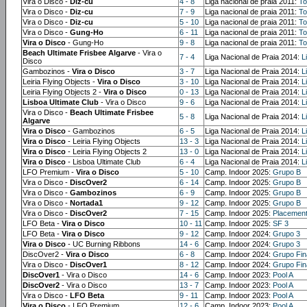
Vira o Disco -
Diz-cu
4 - 8
Liga nacional de praia 2011:
To
Vira o Disco -
Diz-cu
7 - 9
Liga nacional de praia 2011:
To
Vira o Disco -
Diz-cu
5 - 10
Liga nacional de praia 2011:
To
Vira o Disco -
Gung-Ho
6 - 11
Liga nacional de praia 2011:
To
Vira o Disco
- Gung-Ho
9 - 8
Liga nacional de praia 2011:
To
Beach Ultimate Frisbee Algarve
- Vira o
7 - 4
Liga Nacional de Praia 2014:
L
Disco
Gambozinos -
Vira o Disco
3 - 7
Liga Nacional de Praia 2014:
L
Leiria Flying Objects -
Vira o Disco
3 - 10
Liga Nacional de Praia 2014:
L
Leiria Flying Objects 2 -
Vira o Disco
0 - 13
Liga Nacional de Praia 2014:
L
Lisboa Ultimate Club
- Vira o Disco
9 - 6
Liga Nacional de Praia 2014:
L
Vira o Disco -
Beach Ultimate Frisbee
5 - 8
Liga Nacional de Praia 2014:
L
Algarve
Vira o Disco
- Gambozinos
6 - 5
Liga Nacional de Praia 2014:
L
Vira o Disco
- Leiria Flying Objects
13 - 3
Liga Nacional de Praia 2014:
L
Vira o Disco
- Leiria Flying Objects 2
13 - 0
Liga Nacional de Praia 2014:
L
Vira o Disco
- Lisboa Ultimate Club
6 - 4
Liga Nacional de Praia 2014:
L
LFO Premium -
Vira o Disco
5 - 10
Camp. Indoor 2025:
Grupo B
Vira o Disco -
DiscOver2
6 - 14
Camp. Indoor 2025:
Grupo B
Vira o Disco -
Gambozinos
6 - 9
Camp. Indoor 2025:
Grupo B
Vira o Disco -
Nortada1
9 - 12
Camp. Indoor 2025:
Grupo B
Vira o Disco -
DiscOver2
7 - 15
Camp. Indoor 2025:
Placement
LFO Beta -
Vira o Disco
10 - 11
Camp. Indoor 2025:
SF 3
LFO Beta -
Vira o Disco
9 - 12
Camp. Indoor 2024:
Grupo 3
Vira o Disco
- UC Burning Ribbons
14 - 6
Camp. Indoor 2024:
Grupo 3
DiscOver2 -
Vira o Disco
6 - 8
Camp. Indoor 2024:
Grupo Fin
Vira o Disco -
DiscOver1
8 - 12
Camp. Indoor 2024:
Grupo Fin
DiscOver1
- Vira o Disco
14 - 6
Camp. Indoor 2023:
Pool A
DiscOver2
- Vira o Disco
13 - 7
Camp. Indoor 2023:
Pool A
Vira o Disco -
LFO Beta
9 - 11
Camp. Indoor 2023:
Pool A
Vira o Disco
- LFO Premium
12 - 6
Camp. Indoor 2023:
Pool A