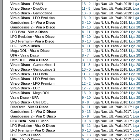
Vira o Disco
- DAMN
13 - 2
Liga Nac. Ult. Praia 2019:
Liga
Vira o Disco
- DiscOver
11 - 5
Liga Nac. Ult. Praia 2019:
Liga
Vira o Disco
- Gambozinos
13 - 0
Liga Nac. Ult. Praia 2019:
Liga
Vira o Disco
- LFO Evolution
13 - 0
Liga Nac. Ult. Praia 2019:
Liga
Gambozinos 1 -
Vira o Disco
3 - 10
Liga N. Ult. Praia 2018:
Liga 2
Gambozinos 2 -
Vira o Disco
0 - 13
Liga N. Ult. Praia 2018:
Liga 2
LFO Beta -
Vira o Disco
8 - 11
Liga N. Ult. Praia 2018:
Liga 2
LFO Evolution -
Vira o Disco
5 - 10
Liga N. Ult. Praia 2018:
Liga 2
LFO Premium -
Vira o Disco
0 - 13
Liga N. Ult. Praia 2018:
Liga 2
LUC -
Vira o Disco
8 - 11
Liga N. Ult. Praia 2018:
Liga 2
Mega DOL -
Vira o Disco
1 - 13
Liga N. Ult. Praia 2018:
Liga 2
UFA
- Vira o Disco
8 - 7
Liga N. Ult. Praia 2018:
Liga 2
Ultra DOL -
Vira o Disco
3 - 10
Liga N. Ult. Praia 2018:
Liga 2
Vira o Disco
- Gambozinos 1
11 - 8
Liga N. Ult. Praia 2018:
Liga 2
Vira o Disco
- Gambozinos 2
13 - 0
Liga N. Ult. Praia 2018:
Liga 2
Vira o Disco
- LFO Beta
11 - 7
Liga N. Ult. Praia 2018:
Liga 2
Vira o Disco
- LFO Evolution
13 - 0
Liga N. Ult. Praia 2018:
Liga 2
Vira o Disco
- LFO Premium
12 - 2
Liga N. Ult. Praia 2018:
Liga 2
Vira o Disco
- LUC
12 - 7
Liga N. Ult. Praia 2018:
Liga 2
Vira o Disco
- Mega DOL
13 - 0
Liga N. Ult. Praia 2018:
Liga 2
Vira o Disco -
UFA
9 - 10
Liga N. Ult. Praia 2018:
Liga 2
Vira o Disco
- Ultra DOL
9 - 8
Liga N. Ult. Praia 2018:
Liga 2
DiscOver -
Vira O Disco
6 - 11
Liga Nac. Ult. Praia 2017:
Liga
Gambozinos 1 -
Vira O Disco
0 - 13
Liga Nac. Ult. Praia 2017:
Liga
Gambozinos 2 -
Vira O Disco
5 - 9
Liga Nac. Ult. Praia 2017:
Liga
LFO Beta
- Vira O Disco
10 - 8
Liga Nac. Ult. Praia 2017:
Liga
LFO Evolution -
Vira O Disco
6 - 12
Liga Nac. Ult. Praia 2017:
Liga
LFO Premium -
Vira O Disco
0 - 13
Liga Nac. Ult. Praia 2017:
Liga
LUC -
Vira O Disco
6 - 13
Liga Nac. Ult. Praia 2017:
Liga
UFA
- Vira O Disco
9 - 4
Liga Nac. Ult. Praia 2017:
Liga