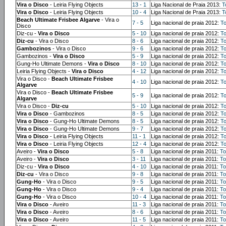
Vira o Disco
- Leiria Flying Objects
13 - 1
Liga Nacional de Praia 2013:
T
Vira o Disco
- Leiria Flying Objects
10 - 4
Liga Nacional de Praia 2013:
T
Beach Ultimate Frisbee Algarve
- Vira o
7 - 5
Liga nacional de praia 2012:
To
Disco
Diz-cu -
Vira o Disco
5 - 10
Liga nacional de praia 2012:
To
Diz-cu
- Vira o Disco
8 - 6
Liga nacional de praia 2012:
To
Gambozinos
- Vira o Disco
9 - 6
Liga nacional de praia 2012:
To
Gambozinos -
Vira o Disco
5 - 9
Liga nacional de praia 2012:
To
Gung-Ho Ultimate Demons -
Vira o Disco
8 - 10
Liga nacional de praia 2012:
To
Leiria Flying Objects -
Vira o Disco
4 - 12
Liga nacional de praia 2012:
To
Vira o Disco -
Beach Ultimate Frisbee
4 - 10
Liga nacional de praia 2012:
To
Algarve
Vira o Disco -
Beach Ultimate Frisbee
5 - 9
Liga nacional de praia 2012:
To
Algarve
Vira o Disco -
Diz-cu
5 - 10
Liga nacional de praia 2012:
To
Vira o Disco
- Gambozinos
8 - 5
Liga nacional de praia 2012:
To
Vira o Disco
- Gung-Ho Ultimate Demons
8 - 5
Liga nacional de praia 2012:
To
Vira o Disco
- Gung-Ho Ultimate Demons
9 - 7
Liga nacional de praia 2012:
To
Vira o Disco
- Leiria Flying Objects
11 - 1
Liga nacional de praia 2012:
To
Vira o Disco
- Leiria Flying Objects
12 - 4
Liga nacional de praia 2012:
To
Aveiro -
Vira o Disco
5 - 8
Liga nacional de praia 2011:
To
Aveiro -
Vira o Disco
3 - 11
Liga nacional de praia 2011:
To
Diz-cu -
Vira o Disco
4 - 10
Liga nacional de praia 2011:
To
Diz-cu
- Vira o Disco
9 - 8
Liga nacional de praia 2011:
To
Gung-Ho
- Vira o Disco
9 - 5
Liga nacional de praia 2011:
To
Gung-Ho
- Vira o Disco
9 - 4
Liga nacional de praia 2011:
To
Gung-Ho
- Vira o Disco
10 - 4
Liga nacional de praia 2011:
To
Vira o Disco
- Aveiro
11 - 3
Liga nacional de praia 2011:
To
Vira o Disco
- Aveiro
8 - 6
Liga nacional de praia 2011:
To
Vira o Disco
- Aveiro
11 - 5
Liga nacional de praia 2011:
To