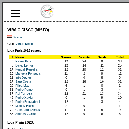
VIRA O DISCO (MISTO)
Yemen
Club:
Vira o Disco
Liga Praia 2023 roster:
#
Name
Games
Assists
Goals
Total
0
Rafael Pifre
12
24
9
33
6
David Lemos
12
14
11
25
17
Kendall Ferreira
12
20
12
32
20
Manuela Fonseca
11
2
9
11
21
Inês Xavier
6
0
8
8
27
Sara Costa
12
16
16
32
29
Filipa May
6
1
0
1
31
Pedro Ponte
9
1
3
4
37
Rui Ferreira
12
21
13
34
42
Pedro Xavier
9
1
9
10
44
Pedro Escalabrini
12
1
3
4
46
Melody Eterno
2
0
1
1
70
Constança Simas
11
4
5
9
86
Andrew Garnes
12
0
6
6
Liga Praia 2023: