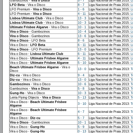
Gambozinos -
Vira o Disco
5 - 7
Liga Nacional de Praia 2015:
L
LFO Beta
- Vira o Disco
8 - 7
Liga Nacional de Praia 2015:
L
LFO Premium -
Vira o Disco
1 - 6
Liga Nacional de Praia 2015:
L
LFO Premium -
Vira o Disco
4 - 11
Liga Nacional de Praia 2015:
L
Lisboa Ultimate Club
- Vira o Disco
13 - 3
Liga Nacional de Praia 2015:
L
Lisboa Ultimate Club
- Vira o Disco
10 - 3
Liga Nacional de Praia 2015:
L
Ultimate Frisbee Algarve
- Vira o Disco
10 - 1
Liga Nacional de Praia 2015:
L
Vira o Disco
- Gambozinos
10 - 4
Liga Nacional de Praia 2015:
L
Vira o Disco
- Gambozinos
13 - 6
Liga Nacional de Praia 2015:
L
Vira o Disco
- LFO Beta
8 - 6
Liga Nacional de Praia 2015:
L
Vira o Disco -
LFO Beta
6 - 11
Liga Nacional de Praia 2015:
L
Vira o Disco
- LFO Premium
13 - 0
Liga Nacional de Praia 2015:
L
Vira o Disco -
Lisboa Ultimate Club
6 - 11
Liga Nacional de Praia 2015:
L
Vira o Disco -
Ultimate Frisbee Algarve
4 - 11
Liga Nacional de Praia 2015:
L
Vira o Disco -
Ultimate Frisbee Algarve
5 - 10
Liga Nacional de Praia 2015:
L
Beach Ultimate Frisbee Algarve
- Vira o
13 - 0
Liga Nacional de Praia 2013:
T
Disco
Diz-cu
- Vira o Disco
9 - 4
Liga Nacional de Praia 2013:
T
Diz-cu
- Vira o Disco
13 - 0
Liga Nacional de Praia 2013:
T
Gambozinos
- Vira o Disco
10 - 6
Liga Nacional de Praia 2013:
T
Gambozinos -
Vira o Disco
5 - 8
Liga Nacional de Praia 2013:
T
Gung-Ho
- Vira o Disco
10 - 3
Liga Nacional de Praia 2013:
T
Leiria Flying Objects -
Vira o Disco
5 - 13
Liga Nacional de Praia 2013:
T
Vira o Disco -
Beach Ultimate Frisbee
3 - 10
Liga Nacional de Praia 2013:
T
Algarve
Vira o Disco -
Beach Ultimate Frisbee
4 - 7
Liga Nacional de Praia 2013:
T
Algarve
Vira o Disco -
Diz-cu
5 - 7
Liga Nacional de Praia 2013:
T
Vira o Disco
- Gambozinos
10 - 1
Liga Nacional de Praia 2013:
T
Vira o Disco -
Gung-Ho
5 - 9
Liga Nacional de Praia 2013:
T
Vira o Disco -
Gung-Ho
0 - 13
Liga Nacional de Praia 2013:
T