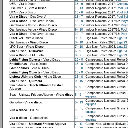
UFA
- Vira o Disco
13 - 9
Indoor Regional 2017:
Crossov
DiscOver B -
Vira o Disco
1 - 13
Indoor Regional 2017:
Pool Sul
UFA
- Vira o Disco
13 - 6
Indoor Regional 2017:
Pool Sul
Vira o Disco
- DiscOver A
13 - 7
Indoor Regional 2017:
Pool Sul
Vira o Disco
- DiscOver Lisboa
13 - 9
Indoor Nacional 2017/18:
Playo
Gambozinos Verde -
Vira o Disco
10 - 12
Indoor Nacional 2017/18:
Playo
Gambozinos Verde -
Vira o Disco
9 - 10
Indoor Nacional 2017/18:
Pool
Vira o Disco
- DiscOver Lisboa
10 - 7
Indoor Nacional 2017/18:
Pool
DiscOver
- Vira o Disco
9 - 7
Liga Nac. Relva 2023:
Liga 23
Gambozinos -
Vira o Disco
8 - 10
Liga Nac. Relva 2023:
Liga 23
LFO Beta -
Vira o Disco
7 - 10
Liga Nac. Relva 2023:
Liga 23
Vira o Disco -
DiscOver
6 - 9
Liga Nac. Relva 2023:
Liga 23
Vira o Disco
- LFO Beta
8 - 7
Liga Nac. Relva 2023:
Liga 23
Leiria Flying Objects
- Vira o Disco
15 - 0
Campeonato Nacional Relva 2
Frisbillanas
- Vira o Disco
15 - 0
Campeonato Nacional Relva 2
Gambozinos
- Vira o Disco
15 - 0
Campeonato Nacional Relva 2
Leiria Flying Objects
- Vira o Disco
15 - 0
Campeonato Nacional Relva 2
Lisboa Ultimate Club
- Vira o Disco
15 - 0
Campeonato Nacional Relva 2
Vira o Disco -
Quimera
0 - 15
Campeonato Nacional Relva 2
Vira o disco -
Beach Ultimate Frisbee
8 - 9
Campeonato Nacional Grass 
Algarve
Campeonato Nacional Grass 
Beach Ultimate Frisbee Algarve -
Vira o disco
5 - 9
equipas
Campeonato Nacional Grass 
Gung-ho -
Vira o disco
0 - 13
equipas
Campeonato Nacional Grass 
Vira o disco
- Diz-cu
10 - 7
equipas
Campeonato Nacional Grass 
Vira o disco
- Gambozinos
12 - 7
equipas
Vira o Disco -
Ultimate Frisbee Algarve
7 - 11
Camp. Nac. Ultimate (Relva):
DiscOver Lisboa -
Vira o Disco
7 - 10
Camp. Nac. Ultimate (Relva):